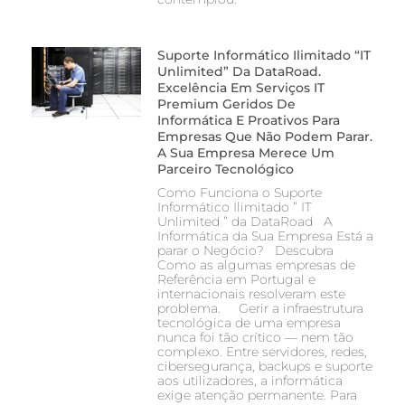
Suporte Informático Ilimitado “IT
Unlimited” Da DataRoad.
Excelência Em Serviços IT
Premium Geridos De
Informática E Proativos Para
Empresas Que Não Podem Parar.
A Sua Empresa Merece Um
Parceiro Tecnológico
Como Funciona o Suporte
Informático Ilimitado ” IT
Unlimited ” da DataRoad A
Informática da Sua Empresa Está a
parar o Negócio? Descubra
Como as algumas empresas de
Referência em Portugal e
internacionais resolveram este
problema. Gerir a infraestrutura
tecnológica de uma empresa
nunca foi tão crítico — nem tão
complexo. Entre servidores, redes,
cibersegurança, backups e suporte
aos utilizadores, a informática
exige atenção permanente. Para