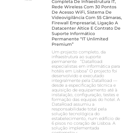
Completa De Infraestrutura IT,
Rede Wireless Com 30 Pontos
De Acesso WiFi, Sistema De
Videovigilância Com 55 Câmaras,
Firewall Empresarial, Ligação A
Datacenter Altice E Contrato De
Suporte Informático
Permanente “IT Unlimited
Premium”
Um projecto completo, da
infraestrutura ao suporte
permanente “DataRoad:
especialistas em informática para
hotéis em Lisboa” O projecto foi
desenvolvido e executado
integralmente pela DataRoad —
desde a especificação técnica e
aquisição de equipamento até à
instalação, configuração, testes e
formação das equipas do hotel. A
DataRoad assumiu a
responsabilidade total pela
solução tecnológica do
estabelecimento, num edifício de
6 pisos no coração de Lisboa. A
solução implementada
contemplou: