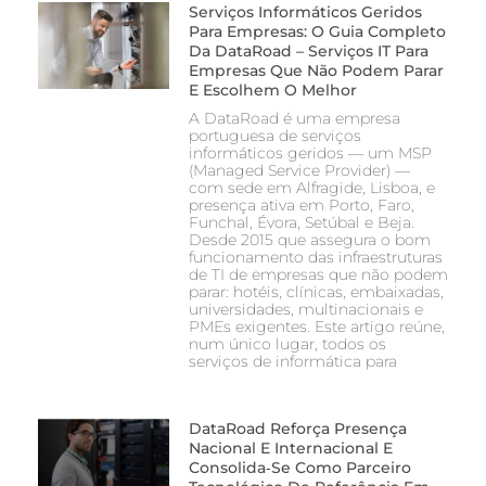
Serviços Informáticos Geridos
Para Empresas: O Guia Completo
Da DataRoad – Serviços IT Para
Empresas Que Não Podem Parar
E Escolhem O Melhor
A DataRoad é uma empresa
portuguesa de serviços
informáticos geridos — um MSP
(Managed Service Provider) —
com sede em Alfragide, Lisboa, e
presença ativa em Porto, Faro,
Funchal, Évora, Setúbal e Beja.
Desde 2015 que assegura o bom
funcionamento das infraestruturas
de TI de empresas que não podem
parar: hotéis, clínicas, embaixadas,
universidades, multinacionais e
PMEs exigentes. Este artigo reúne,
num único lugar, todos os
serviços de informática para
DataRoad Reforça Presença
Nacional E Internacional E
Consolida‑se Como Parceiro