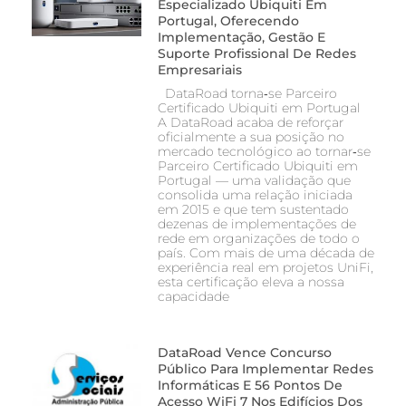
Especializado Ubiquiti Em
Portugal, Oferecendo
Implementação, Gestão E
Suporte Profissional De Redes
Empresariais
DataRoad torna‑se Parceiro
Certificado Ubiquiti em Portugal
A DataRoad acaba de reforçar
oficialmente a sua posição no
mercado tecnológico ao tornar‑se
Parceiro Certificado Ubiquiti em
Portugal — uma validação que
consolida uma relação iniciada
em 2015 e que tem sustentado
dezenas de implementações de
rede em organizações de todo o
país. Com mais de uma década de
experiência real em projetos UniFi,
esta certificação eleva a nossa
capacidade
DataRoad Vence Concurso
Público Para Implementar Redes
Informáticas E 56 Pontos De
Acesso WiFi 7 Nos Edifícios Dos