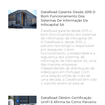
DataRoad Garante Desde 2015 O
Bom Funcionamento Dos
Sistemas De Informação Da
Infocapital SA
DataRoad garante desde 2015 o
bom funcionamento dos sistemas
de informação da Infocapital SA
A DataRoad é, desde 2015, o
parceiro tecnológico responsável
por assegurar o bom
funcionamento, a estabilidade e a
segurança dos sistemas de
informação da Infocapital SA, uma
das maiores empresas
independentes de distribuição de
videojogos em Portugal. Com
uma relação sólida de mais de
uma década, a DataRoad tem sido
o suporte essencial para as
DataRoad Obtém Certificação
UniFi E Afirma-Se Como Parceiro