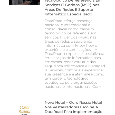
Tecnológico De Referência Em
Serviços IT Geridos (MSP) Nas
Áreas De Redes E Suporte
Informático Especializado
DataRoad reforça presença
nacional e internacional e
consolida‑se como parceiro
tecnológico de referência em
serviços IT geridos (MSP), nas
áreas de redes e segurança
informática com know-how e
experiência e certificações. A
DataRoad, empresa especializada
em serviços de informática para
empresas, redes estruturadas,
segurança informática e Managed
IT Services, continua a expandir a
sua presença e a afirmar‑se como
um parceiro tecnológico
estratégico para organizações
nacionais e internacionais. Com
Novo Hotel – Ouro Rossio Hotel
Nos Restauradores Escolhe A
DataRoad Para Implementação