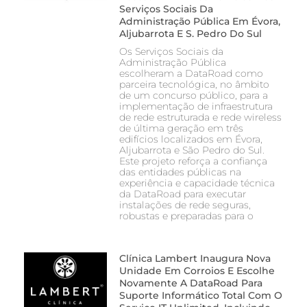
Serviços Sociais Da
Administração Pública Em Évora,
Aljubarrota E S. Pedro Do Sul
Os Serviços Sociais da
Administração Pública
escolheram a DataRoad como
parceira tecnológica, no âmbito
de um concurso público, para a
implementação de infraestrutura
de rede estruturada e rede wireless
de última geração em três
edifícios localizados em Évora,
Aljubarrota e São Pedro do Sul.
Este projeto reforça a confiança
das entidades públicas na
experiência e capacidade técnica
da DataRoad para executar
instalações de rede seguras,
robustas e preparadas para o
Clínica Lambert Inaugura Nova
Unidade Em Corroios E Escolhe
Novamente A DataRoad Para
Suporte Informático Total Com O