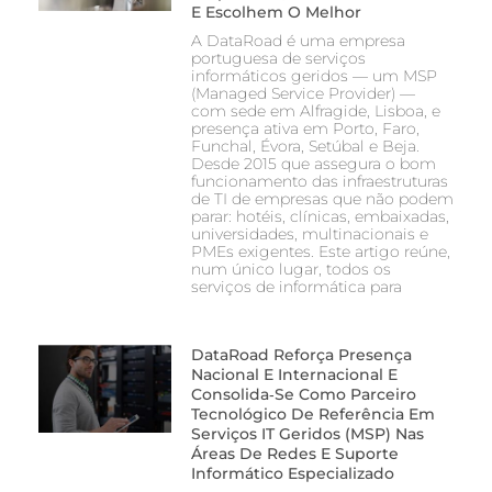
E Escolhem O Melhor
A DataRoad é uma empresa
portuguesa de serviços
informáticos geridos — um MSP
(Managed Service Provider) —
com sede em Alfragide, Lisboa, e
presença ativa em Porto, Faro,
Funchal, Évora, Setúbal e Beja.
Desde 2015 que assegura o bom
funcionamento das infraestruturas
de TI de empresas que não podem
parar: hotéis, clínicas, embaixadas,
universidades, multinacionais e
PMEs exigentes. Este artigo reúne,
num único lugar, todos os
serviços de informática para
DataRoad Reforça Presença
Nacional E Internacional E
Consolida‑se Como Parceiro
Tecnológico De Referência Em
Serviços IT Geridos (MSP) Nas
Áreas De Redes E Suporte
Informático Especializado