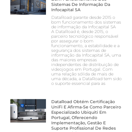
Sistemas De Informação Da
Infocapital SA
DataRoad garante desde 2015 o
bom funcionamento dos sistemas
de informação da Infocapital SA
A DataRoad é, desde 2015, o
parceiro tecnológico responsável
por assegurar o bom
funcionamento, a estabilidade e a
segurança dos sistemas de
informação da Infocapital SA, uma
das maiores empresas
independentes de distribuição de
videojogos em Portugal. Com
uma relação sólida de mais de
uma década, a DataRoad tem sido
o suporte essencial para as
DataRoad Obtém Certificação
UniFi E Afirma-Se Como Parceiro
Especializado Ubiquiti Em
Portugal, Oferecendo
Implementação, Gestão E
Suporte Profissional De Redes