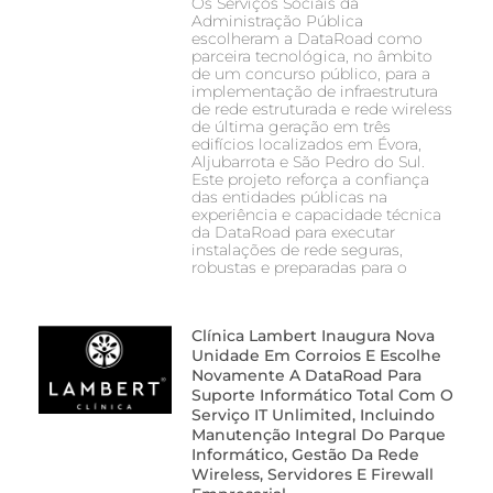
Os Serviços Sociais da
Administração Pública
escolheram a DataRoad como
parceira tecnológica, no âmbito
de um concurso público, para a
implementação de infraestrutura
de rede estruturada e rede wireless
de última geração em três
edifícios localizados em Évora,
Aljubarrota e São Pedro do Sul.
Este projeto reforça a confiança
das entidades públicas na
experiência e capacidade técnica
da DataRoad para executar
instalações de rede seguras,
robustas e preparadas para o
Clínica Lambert Inaugura Nova
Unidade Em Corroios E Escolhe
Novamente A DataRoad Para
Suporte Informático Total Com O
Serviço IT Unlimited, Incluindo
Manutenção Integral Do Parque
Informático, Gestão Da Rede
Wireless, Servidores E Firewall