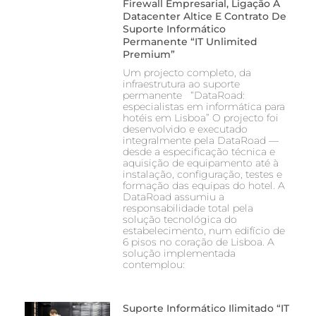
Firewall Empresarial, Ligação A
Datacenter Altice E Contrato De
Suporte Informático
Permanente “IT Unlimited
Premium”
Um projecto completo, da
infraestrutura ao suporte
permanente “DataRoad:
especialistas em informática para
hotéis em Lisboa” O projecto foi
desenvolvido e executado
integralmente pela DataRoad —
desde a especificação técnica e
aquisição de equipamento até à
instalação, configuração, testes e
formação das equipas do hotel. A
DataRoad assumiu a
responsabilidade total pela
solução tecnológica do
estabelecimento, num edifício de
6 pisos no coração de Lisboa. A
solução implementada
contemplou:
Suporte Informático Ilimitado “IT