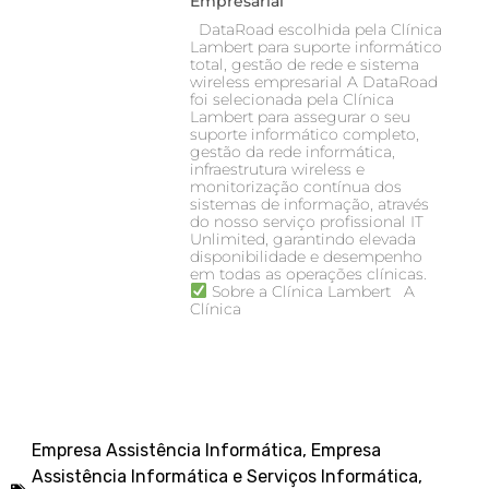
Empresarial
DataRoad escolhida pela Clínica
Lambert para suporte informático
total, gestão de rede e sistema
wireless empresarial A DataRoad
foi selecionada pela Clínica
Lambert para assegurar o seu
suporte informático completo,
gestão da rede informática,
infraestrutura wireless e
monitorização contínua dos
sistemas de informação, através
do nosso serviço profissional IT
Unlimited, garantindo elevada
disponibilidade e desempenho
em todas as operações clínicas.
Sobre a Clínica Lambert A
Clínica
Empresa Assistência Informática
,
Empresa
Assistência Informática e Serviços Informática
,