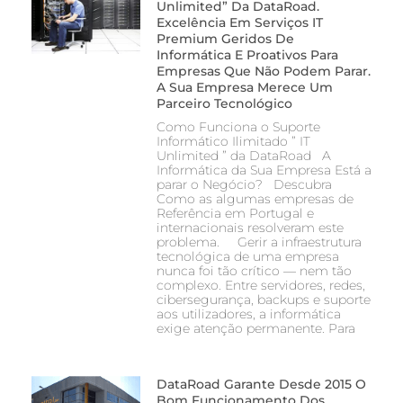
Unlimited” Da DataRoad.
Excelência Em Serviços IT
Premium Geridos De
Informática E Proativos Para
Empresas Que Não Podem Parar.
A Sua Empresa Merece Um
Parceiro Tecnológico
Como Funciona o Suporte
Informático Ilimitado ” IT
Unlimited ” da DataRoad A
Informática da Sua Empresa Está a
parar o Negócio? Descubra
Como as algumas empresas de
Referência em Portugal e
internacionais resolveram este
problema. Gerir a infraestrutura
tecnológica de uma empresa
nunca foi tão crítico — nem tão
complexo. Entre servidores, redes,
cibersegurança, backups e suporte
aos utilizadores, a informática
exige atenção permanente. Para
DataRoad Garante Desde 2015 O
Bom Funcionamento Dos