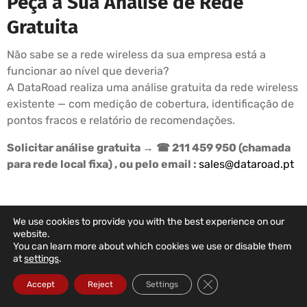
Peça a Sua Análise de Rede
Gratuita
Não sabe se a rede wireless da sua empresa está a
funcionar ao nível que deveria?
A DataRoad realiza uma análise gratuita da rede wireless
existente — com medição de cobertura, identificação de
pontos fracos e relatório de recomendações.
Solicitar análise gratuita →
☎ 211 459 950 (chamada
para rede local fixa) , ou pelo email :
sales@dataroad.pt
We use cookies to provide you with the best experience on our
DATAROAD SUPPORT PLANS
website.
You can learn more about which cookies we use or disable them
Your Company's IT
at
settings
.
In The Right Hands
Close GDPR Cookie Ba
Accept
Reject
Settings