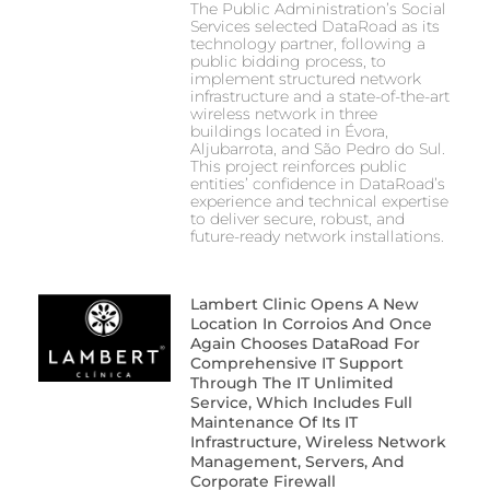
The Public Administration’s Social
Services selected DataRoad as its
technology partner, following a
public bidding process, to
implement structured network
infrastructure and a state-of-the-art
wireless network in three
buildings located in Évora,
Aljubarrota, and São Pedro do Sul.
This project reinforces public
entities’ confidence in DataRoad’s
experience and technical expertise
to deliver secure, robust, and
future-ready network installations.
Lambert Clinic Opens A New
Location In Corroios And Once
Again Chooses DataRoad For
Comprehensive IT Support
Through The IT Unlimited
Service, Which Includes Full
Maintenance Of Its IT
Infrastructure, Wireless Network
Management, Servers, And
Corporate Firewall