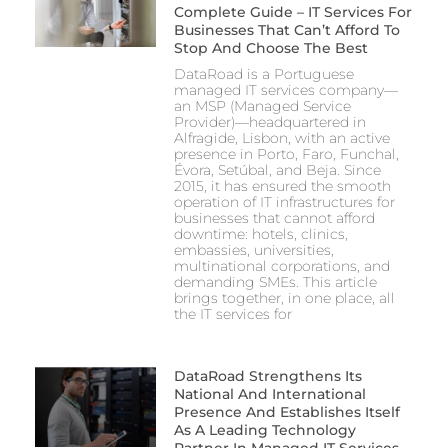
Complete Guide – IT Services For
Businesses That Can’t Afford To
Stop And Choose The Best
DataRoad is a Portuguese
managed IT services company—
an MSP (Managed Service
Provider)—headquartered in
Alfragide, Lisbon, with an active
presence in Porto, Faro, Funchal,
Évora, Setúbal, and Beja. Since
2015, it has ensured the smooth
operation of IT infrastructures for
businesses that cannot afford
downtime: hotels, clinics,
embassies, universities,
multinational corporations, and
demanding SMEs. This article
brings together, in one place, all
the IT services for
DataRoad Strengthens Its
National And International
Presence And Establishes Itself
As A Leading Technology