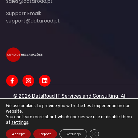
sales@dataroad.pt
Support Email:
support@dataroad.pt
© 2026 DataRoad IT Services and Consulting. All
rights reserved - IT MSP Company
IT Services - IT Assistance - Corporate IT Networks -
We use cookies to provide you with the best experience on our
Business IT Support
website.
You can learn more about which cookies we use or disable them
DataRoad IT Services and Consulting LDA Tax ID:
at
settings
.
513368078 - CAE: 62201-R4 - Share Capital:
€50,001.00 - Commercial Registry Office R.N.P.C.
Close GDPR Cookie Ba
Accept
Reject
Settings