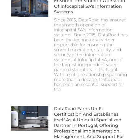
Ensured The Smooth Operation
Of Infocapital SA's Information
Systems
Since 2015, DataRoad has ensured
the smooth operation of
Infocapital SA’s information
systems. Since 2015, DataRoad has
been the technology partner
responsible for ensuring the
smooth operation, stability, and
security of the information
systems at Infocapital SA, one of
the largest independent video
game distributors in Portugal.
With a solid relationship spanning
more than a decade, DataRoad
has been an essential support for
the
DataRoad Earns UniFi
Certification And Establishes
Itself As A Ubiquiti Specialized
Partner In Portugal, Offering
Professional Implementation,
Management, And Support For