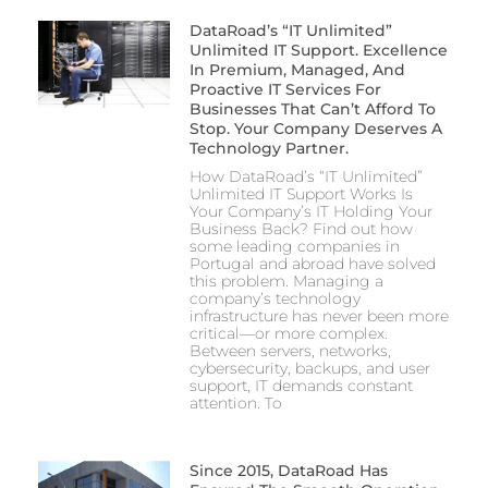
DataRoad’s “IT Unlimited”
Unlimited IT Support. Excellence
In Premium, Managed, And
Proactive IT Services For
Businesses That Can’t Afford To
Stop. Your Company Deserves A
Technology Partner.
How DataRoad’s “IT Unlimited”
Unlimited IT Support Works Is
Your Company’s IT Holding Your
Business Back? Find out how
some leading companies in
Portugal and abroad have solved
this problem. Managing a
company’s technology
infrastructure has never been more
critical—or more complex.
Between servers, networks,
cybersecurity, backups, and user
support, IT demands constant
attention. To
Since 2015, DataRoad Has