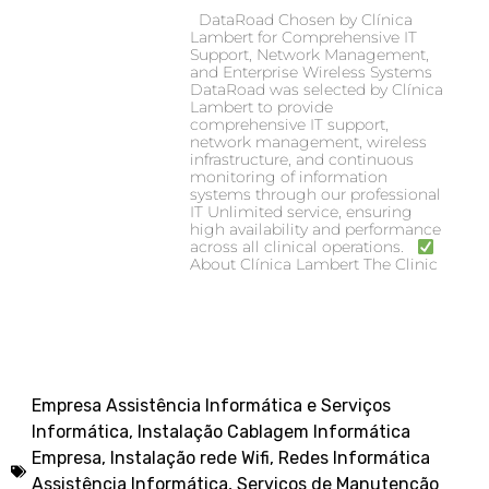
DataRoad Chosen by Clínica
Lambert for Comprehensive IT
Support, Network Management,
and Enterprise Wireless Systems
DataRoad was selected by Clínica
Lambert to provide
comprehensive IT support,
network management, wireless
infrastructure, and continuous
monitoring of information
systems through our professional
IT Unlimited service, ensuring
high availability and performance
across all clinical operations.
About Clínica Lambert The Clinic
Empresa Assistência Informática e Serviços
Informática
,
Instalação Cablagem Informática
Empresa
,
Instalação rede Wifi
,
Redes Informática
Assistência Informática
,
Serviços de Manutenção