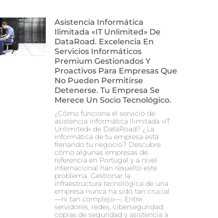
Asistencia Informática
Ilimitada «IT Unlimited» De
DataRoad. Excelencia En
Servicios Informáticos
Premium Gestionados Y
Proactivos Para Empresas Que
No Pueden Permitirse
Detenerse. Tu Empresa Se
Merece Un Socio Tecnológico.
¿Cómo funciona el servicio de
asistencia informática ilimitada «IT
Unlimited» de DataRoad? ¿La
informática de tu empresa está
frenando tu negocio? Descubre
cómo algunas empresas de
referencia en Portugal y a nivel
internacional han resuelto este
problema. Gestionar la
infraestructura tecnológica de una
empresa nunca ha sido tan crucial
—ni tan complejo—. Entre
servidores, redes, ciberseguridad,
copias de seguridad y asistencia a