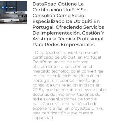
DataRoad Obtiene La
Certificación UniFi Y Se
Consolida Como Socio
Especializado De Ubiquiti En
Portugal, Ofreciendo Servicios
De Implementación, Gestión Y
Asistencia Técnica Profesional
Para Redes Empresariales
DataRoad se convierte en socio
certificado de Ubiquiti en Portugal
DataRoad acaba de reforzar
oficialmente su posición en el
mercado tecnológico al convertirse
en socio certificado de Ubiquiti en
Portugal, un reconocimiento que
consolida una relación iniciada en
2015 y que ha permitido llevar a cabo
decenas de implementaciones de
red en organizaciones de todo el
país. Con más de una década de
experiencia real en proyectos UniFi,
esta certificación eleva nuestra
capacidad