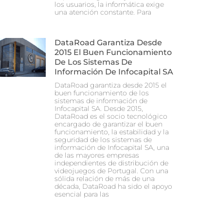
los usuarios, la informática exige
una atención constante. Para
DataRoad Garantiza Desde
2015 El Buen Funcionamiento
De Los Sistemas De
Información De Infocapital SA
DataRoad garantiza desde 2015 el
buen funcionamiento de los
sistemas de información de
Infocapital SA. Desde 2015,
DataRoad es el socio tecnológico
encargado de garantizar el buen
funcionamiento, la estabilidad y la
seguridad de los sistemas de
información de Infocapital SA, una
de las mayores empresas
independientes de distribución de
videojuegos de Portugal. Con una
sólida relación de más de una
década, DataRoad ha sido el apoyo
esencial para las