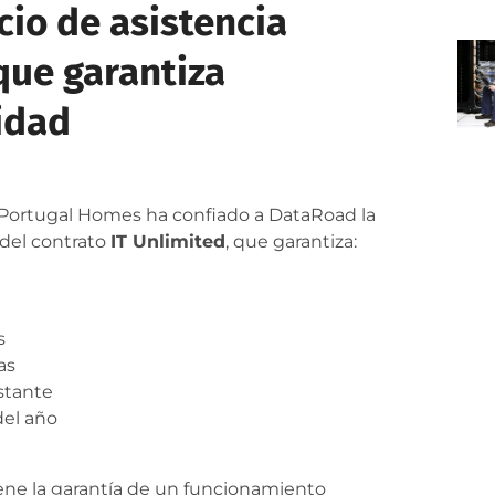
icio de asistencia
 que garantiza
idad
, Portugal Homes ha confiado a DataRoad la
 del contrato
IT Unlimited
, que garantiza:
s
as
stante
del año
iene la garantía de un funcionamiento