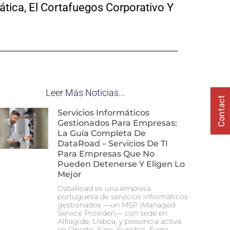
ática, El Cortafuegos Corporativo Y
Leer Más Noticias...
Contact
Servicios Informáticos
Gestionados Para Empresas:
La Guía Completa De
DataRoad – Servicios De TI
Para Empresas Que No
Pueden Detenerse Y Eligen Lo
Mejor
DataRoad es una empresa
portuguesa de servicios informáticos
gestionados —un MSP (Managed
Service Provider)— con sede en
Alfragide, Lisboa, y presencia activa
en Oporto, Faro, Funchal, Évora,