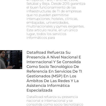
Setúbal y Beja. Desde 2015 garantiza
el buen funcionamiento de las
infraestructuras de TI de empresas
que no pueden permitirse
interrupciones: hoteles, clínicas,
embajadas, universidades,
multinacionales y pymes exigentes.
Este artículo reúne, en un único
lugar, todos los servicios
informáticos para
DataRoad Refuerza Su
Presencia A Nivel Nacional E
Internacional Y Se Consolida
Como Socio Tecnológico De
Referencia En Servicios De TI
Gestionados (MSP) En Los
Ámbitos De Las Redes Y La
Asistencia Informática
Especializada
DataRoad refuerza su presencia
nacional e internacional y se
consolida como socio tecnológico