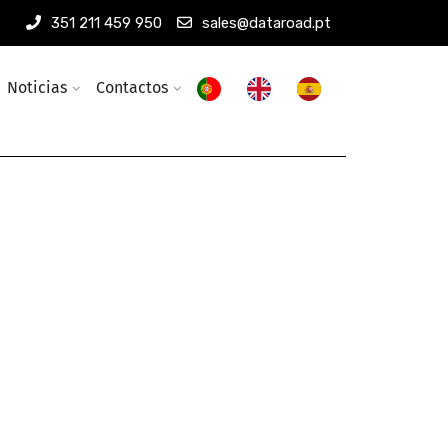
351 211 459 950
sales@dataroad.pt
Noticias
Contactos