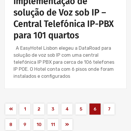
implementação de
solução de Voz sob IP –
Central Telefónica IP-PBX
para 101 quartos
A EasyHotel Lisbon elegeu a DataRoad para
solução de voz sob IP com uma central
telefónica IP PBX para cerca de 106 telefones
IP POE. O Hotel conta com 6 pisos onde foram
instalados e configurados
1
2
3
4
5
6
7
8
9
10
11